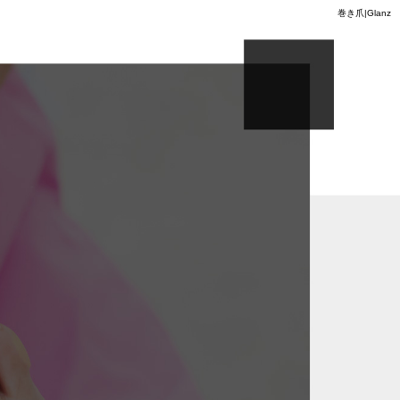
巻き爪|Glanz