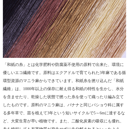
「和紙の糸」とは化学肥料や防腐薬不使用の原料で出来た、環境に
優しいエコ繊維です。原料はエクアドルで育てられた3年麻である循
環型資源のマニラ麻からできています。和紙糸を撚り込んだ「和紙
繊維」は、1000年以上の保存に耐え得る和紙の特性を生かし、水分
を含ませたり、乾燥した状態で撚った糸を使って織ったり編み立て
したものです。原料のマニラ麻は、バナナと同じバショウ科に属す
る多年草で、苗を植えて3年という短いサイクルで5～6mに達するな
ど、大変生育が早い植物です。また、二酸化炭素の吸収にも優れ、