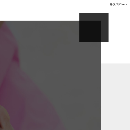
巻き爪|Glanz