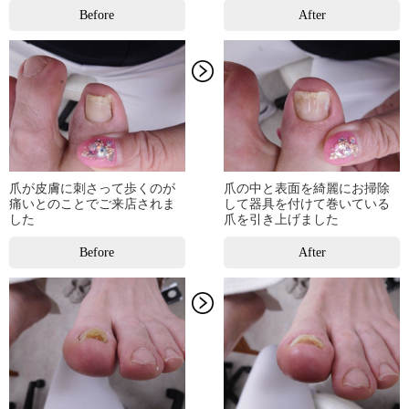
Before
After
爪が皮膚に刺さって歩くのが
爪の中と表面を綺麗にお掃除
痛いとのことでご来店されま
して器具を付けて巻いている
した
爪を引き上げました
Before
After