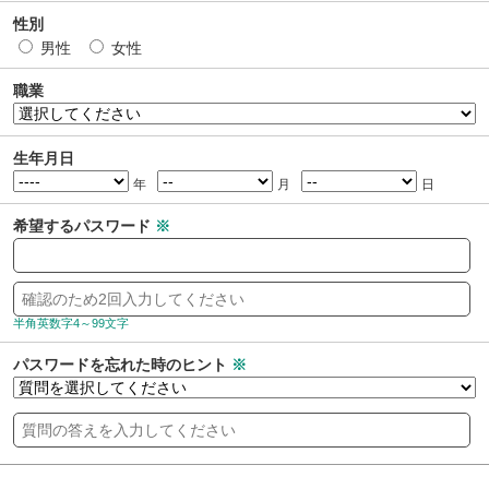
性別
男性
女性
職業
生年月日
年
月
日
希望するパスワード
※
半角英数字4～99文字
パスワードを忘れた時のヒント
※