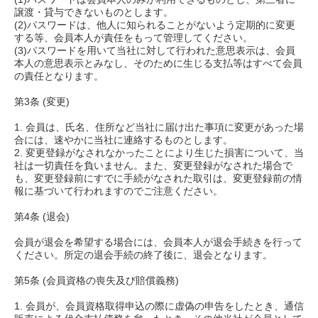
譲渡・貸与できないものとします。
(2)パスワードは、他人に知られることがないよう定期的に変更
する等、会員本人が責任をもって管理してください。
(3)パスワードを用いて当社に対して行われた意思表示は、会員
本人の意思表示とみなし、そのために生じる支払等はすべて会員
の責任となります。
第3条 (変更)
1. 会員は、氏名、住所など当社に届け出た事項に変更があった場
合には、速やかに当社に連絡するものとします。
2. 変更登録がなされなかったことにより生じた損害について、当
社は一切責任を負いません。また、変更登録がなされた場合で
も、変更登録前にすでに手続がなされた取引は、変更登録前の情
報に基づいて行われますのでご注意ください。
第4条 (退会)
会員が退会を希望する場合には、会員本人が退会手続きを行って
ください。所定の退会手続の終了後に、退会となります。
第5条 (会員資格の喪失及び賠償義務)
1. 会員が、会員資格取得申込の際に虚偽の申告をしたとき、通信