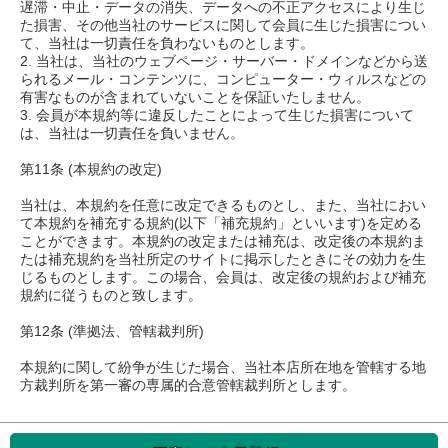
遅滞・中止・データの消失、データへの不正アクセスにより生じ
た損害、その他当社のサービスに関して会員に生じた損害につい
て、当社は一切責任を負わないものとします。
2. 当社は、当社のウェブページ・サーバー・ドメインなどから送
られるメール・コンテンツに、コンピューター・ウィルスなどの
有害なものが含まれていないことを保証いたしません。
3. 会員が本規約等に違反したことによって生じた損害について
は、当社は一切責任を負いません。
第11条 (本規約の改定)
当社は、本規約を任意に改定できるものとし、また、当社におい
て本規約を補充する規約(以下「補充規約」といいます)を定める
ことができます。本規約の改定または補充は、改定後の本規約ま
たは補充規約を当社所定のサイトに掲示したときにその効力を生
じるものとします。この場合、会員は、改定後の規約および補充
規約に従うものと致します。
第12条 (準拠法、管轄裁判所)
本規約に関して紛争が生じた場合、当社本店所在地を管轄する地
方裁判所を第一審の専属的合意管轄裁判所とします。