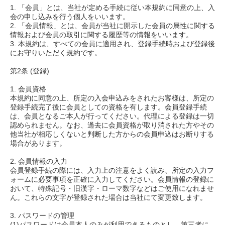
1. 「会員」とは、当社が定める手続に従い本規約に同意の上、入
会の申し込みを行う個人をいいます。
2. 「会員情報」とは、会員が当社に開示した会員の属性に関する
情報および会員の取引に関する履歴等の情報をいいます。
3. 本規約は、すべての会員に適用され、登録手続時および登録後
にお守りいただく規約です。
第2条 (登録)
1. 会員資格
本規約に同意の上、所定の入会申込みをされたお客様は、所定の
登録手続完了後に会員としての資格を有します。会員登録手続
は、会員となるご本人が行ってください。代理による登録は一切
認められません。なお、過去に会員資格が取り消された方やその
他当社が相応しくないと判断した方からの会員申込はお断りする
場合があります。
2. 会員情報の入力
会員登録手続の際には、入力上の注意をよく読み、所定の入力フ
ォームに必要事項を正確に入力してください。会員情報の登録に
おいて、特殊記号・旧漢字・ローマ数字などはご使用になれませ
ん。これらの文字が登録された場合は当社にて変更致します。
3. パスワードの管理
(1)パスワードは会員本人のみが利用できるものとし、第三者に