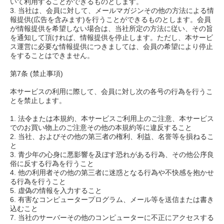
いて利用することができるものとします。
3. 当社は、会員に対して、メールマガジンその他の方法による情
報提供(広告を含みます)を行うことができるものとします。会員
が情報提供を希望しない場合は、当社所定の方法に従い、その旨
を通知して頂ければ、情報提供を停止します。ただし、本サービ
ス運営に必要な情報提供につきましては、会員の希望により停止
をすることはできません。
第7条 (禁止事項)
本サービスの利用に際して、会員に対し次の各号の行為を行うこ
とを禁止します。
1. 法令または本規約、本サービスご利用上のご注意、本サービス
でのお買い物上のご注意その他の本規約等に違反すること
2. 当社、およびその他の第三者の権利、利益、名誉等を損ねるこ
と
3. 青少年の心身に悪影響を及ぼす恐れがある行為、その他公序良
俗に反する行為を行うこと
4. 他の利用者その他の第三者に迷惑となる行為や不快感を抱かせ
る行為を行うこと
5. 虚偽の情報を入力すること
6. 有害なコンピュータープログラム、メール等を送信または書き
込むこと
7. 当社のサーバーその他のコンピューターに不正にアクセスする