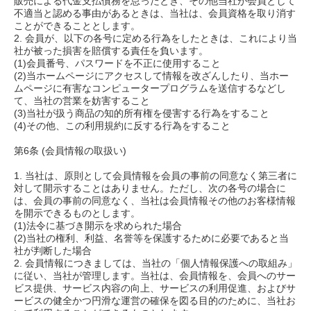
販売による代金支払債務を怠ったとき、その他当社が会員として
不適当と認める事由があるときは、当社は、会員資格を取り消す
ことができることとします。
2. 会員が、以下の各号に定める行為をしたときは、これにより当
社が被った損害を賠償する責任を負います。
(1)会員番号、パスワードを不正に使用すること
(2)当ホームページにアクセスして情報を改ざんしたり、当ホー
ムページに有害なコンピュータープログラムを送信するなどし
て、当社の営業を妨害すること
(3)当社が扱う商品の知的所有権を侵害する行為をすること
(4)その他、この利用規約に反する行為をすること
第6条 (会員情報の取扱い)
1. 当社は、原則として会員情報を会員の事前の同意なく第三者に
対して開示することはありません。ただし、次の各号の場合に
は、会員の事前の同意なく、当社は会員情報その他のお客様情報
を開示できるものとします。
(1)法令に基づき開示を求められた場合
(2)当社の権利、利益、名誉等を保護するために必要であると当
社が判断した場合
2. 会員情報につきましては、当社の「個人情報保護への取組み」
に従い、当社が管理します。当社は、会員情報を、会員へのサー
ビス提供、サービス内容の向上、サービスの利用促進、およびサ
ービスの健全かつ円滑な運営の確保を図る目的のために、当社お