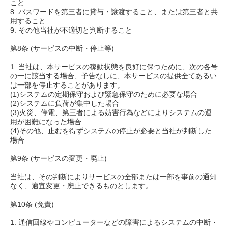
こと
8. パスワードを第三者に貸与・譲渡すること、または第三者と共
用すること
9. その他当社が不適切と判断すること
第8条 (サービスの中断・停止等)
1. 当社は、本サービスの稼動状態を良好に保つために、次の各号
の一に該当する場合、予告なしに、本サービスの提供全てあるい
は一部を停止することがあります。
(1)システムの定期保守および緊急保守のために必要な場合
(2)システムに負荷が集中した場合
(3)火災、停電、第三者による妨害行為などによりシステムの運
用が困難になった場合
(4)その他、止むを得ずシステムの停止が必要と当社が判断した
場合
第9条 (サービスの変更・廃止)
当社は、その判断によりサービスの全部または一部を事前の通知
なく、適宜変更・廃止できるものとします。
第10条 (免責)
1. 通信回線やコンピューターなどの障害によるシステムの中断・