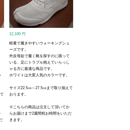
12,100
円
ュ
軽量で履きやすいウォーキングシュ
ーズです。
て
外反母趾で履く靴を探すのに困って
し
いる、足にトラブル抱えていらっし
ゃる方に最適な商品です。
の
ホワイトは大変人気のカラーです。
サイズ22.5㎝～27.5㎝まで取り揃えて
えて
おります。
※こちらの商品は注文して頂いてか
か
らお届けまで2週間程お時間をいただ
だ
きます。