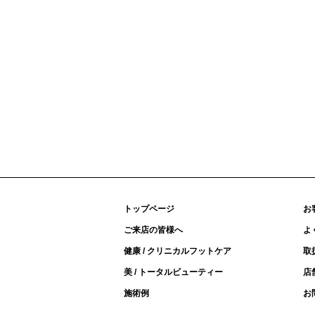
トップページ
お
ご来店の皆様へ
よ
健康 / クリニカルフットケア
取
美 / トータルビューティー
店
施術例
お