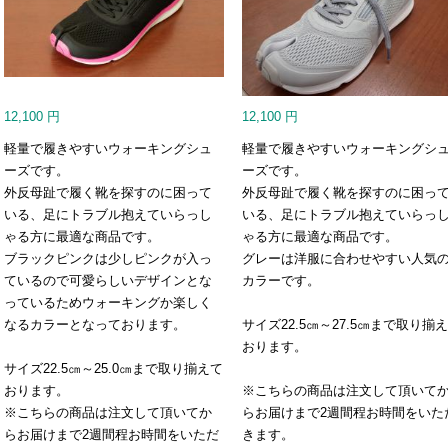
12,100
円
12,100
円
軽量で履きやすいウォーキングシュ
軽量で履きやすいウォーキングシ
ーズです。
ーズです。
外反母趾で履く靴を探すのに困って
外反母趾で履く靴を探すのに困っ
いる、足にトラブル抱えていらっし
いる、足にトラブル抱えていらっ
ゃる方に最適な商品です。
ゃる方に最適な商品です。
ブラックピンクは少しピンクが入っ
グレーは洋服に合わせやすい人気
ているので可愛らしいデザインとな
カラーです。
っているためウォーキングか楽しく
なるカラーとなっております。
サイズ22.5㎝～27.5㎝まで取り揃
おります。
サイズ22.5㎝～25.0㎝まで取り揃えて
おります。
※こちらの商品は注文して頂いて
※こちらの商品は注文して頂いてか
らお届けまで2週間程お時間をいた
らお届けまで2週間程お時間をいただ
きます。