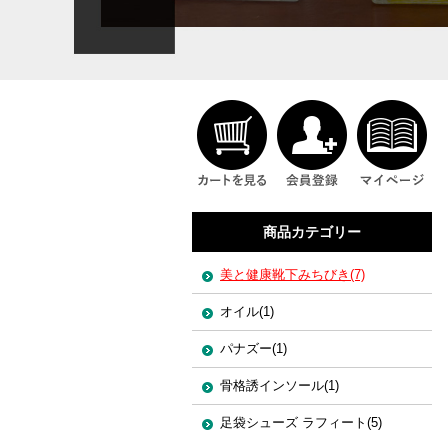
商品カテゴリー
美と健康靴下みちびき(7)
オイル(1)
パナズー(1)
骨格誘インソール(1)
足袋シューズ ラフィート(5)