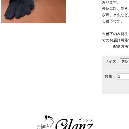
おります。
外反母趾、巻き
ざ痛、水虫など
る靴下です。
※靴下のみ発注で
でのお届け可能
配送方法で「
サイズ：
数量：