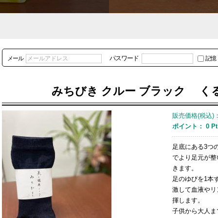
パスワード
メール
記憶
みちびき クルー ブラック く
販売価格(税込)
ポイント：
0
Pt
足底にある3つ
でより足元が整
きます。
足のゆびを1本
激して血液やリ
揮します。
子供から大人ま