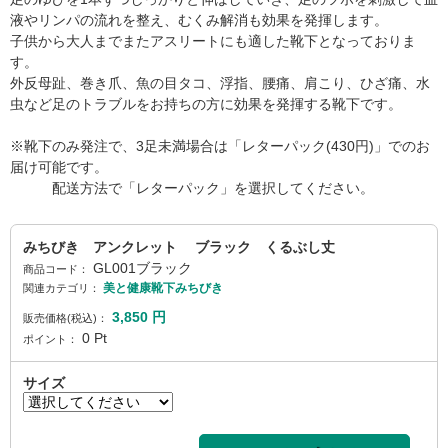
液やリンパの流れを整え、むくみ解消も効果を発揮します。
子供から大人までまたアスリートにも適した靴下となっておりま
す。
外反母趾、巻き爪、魚の目タコ、浮指、腰痛、肩こり、ひざ痛、水
虫など足のトラブルをお持ちの方に効果を発揮する靴下です。
※靴下のみ発注で、3足未満場合は「レターパック(430円)」でのお
届け可能です。
配送方法で「レターパック」を選択してください。
みちびき アンクレット ブラック くるぶし丈
GL001ブラック
商品コード：
美と健康靴下みちびき
関連カテゴリ：
3,850
円
販売価格(税込)：
0
Pt
ポイント：
サイズ