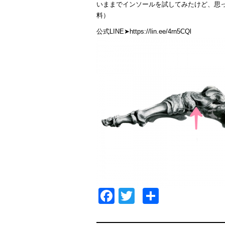
いままでインソールを試してみたけど、思っ
料）
公式LINE➤
https://lin.ee/4rn5CQl
Facebook
Twitter
共
有