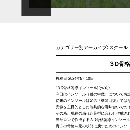
カテゴリー別アーカイブ:
スクール
３D骨
投稿日
2024年5月10日
[３D骨格誘導インソール]その①
今日はインソール（靴の中敷）についてお
従来のインソールは足の「機能回復」では
安静を主目的とした装具的な意味合いでの
その為、現在の崩れた足型に合わせ作成さ
当サロンで作成する３D骨格誘導インソー
貴方の骨格を元の状態に戻すためのインソ