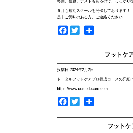
毎回、宿題、テストもあるので、しっかり
５月も短期スクールを開催しております！
是非ご興味のある方、ご連絡ください
Facebook
Twitter
共
有
フットケ
投稿日
2024年2月2日
トータルフットケアプロ養成コースの詳細は
https://www.comodocure.com
Facebook
Twitter
共
有
フットケ