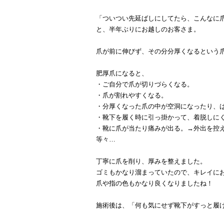
「ついつい先延ばしにしてたら、こんなに
と、半年ぶりにお越しのお客さま。
爪が前に伸びず、その分分厚くなるという爪
肥厚爪になると、
・ご自分で爪が切りづらくなる。
・爪が割れやすくなる。
・分厚くなった爪の中が空洞になったり、
・靴下を履く時に引っ掛かって、着脱しに
・靴に爪が当たり痛みが出る。→外出を控
等々…
丁寧に爪を削り、厚みを整えました。
ゴミもかなり溜まっていたので、キレイに
爪や指の色もかなり良くなりましたね！
施術後は、「何も気にせず靴下がすっと履