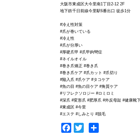
大阪市東成区大今里南1丁目2-12 2F
地下鉄千日前線今里駅6番出口 徒歩1分
#冷え性対策
#爪が巻いている
#冷え性
#爪が分厚い
#厚硬爪甲 #爪甲鉤彎症
#ネイルオイル
#巻き爪矯正 #巻き爪
#巻き爪ケア #爪カット #爪切り
#陥入爪 #爪ケア #タコケア
#魚の目 #魚の目ケア #角質ケア
#リフレクソロジー #ロミロミ
#深爪 #変形爪 #肥厚爪 #外反母趾 #健康靴
#東成区 #今里
#エステ #しみとり #脱毛
Facebook
Twitter
共
有