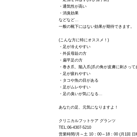
・通気性が高い
・消臭効果
などなど…
一般の靴下にはない効果が期待できます。
(こんな方に特にオススメ！)
・足が冷えやすい
・外反母趾の方
・扁平足の方
・巻き爪、陥入爪(爪の角が皮膚に刺さって
・足が疲れやすい
・タコや魚の目がある
・足がムレやすい
・足の臭いが気になる…
あなたの足、元気になりますよ！
クリニカルフットケア グランツ
TEL:06-4307-5210
営業時間/月～土 10：00～18：00 (月1回 