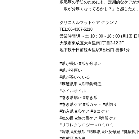
爪肥厚の予防のためにも、定期的なケアが
「爪が分厚くなってるかも？」と感じた方
クリニカルフットケア グランツ
TEL:06-4307-5210
営業時間/月～土 10：00～18：00 (月1回 
大阪市東成区大今里南1丁目2-12 2F
地下鉄千日前線今里駅6番出口 徒歩1分
#爪が長い #爪が分厚い
#爪が分厚い
#爪が巻いている
#厚硬爪甲 #爪甲鉤彎症
#ネイルオイル
#巻き爪矯正 #巻き爪
#巻き爪ケア #爪カット #爪切り
#陥入爪 #爪ケア #タコケア
#魚の目 #魚の目ケア #角質ケア
#リフレクソロジー #ロミロミ
#深爪 #変形爪 #肥厚爪 #外反母趾 #健康靴
#東成区 #今里