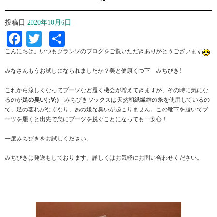
投稿日
2020年10月6日
Facebook
Twitter
共
有
こんにちは。いつもグランツのブログをご覧いただきありがとうございます
みなさんもうお試しになられましたか？美と健康くつ下 みちびき!
これから涼しくなってブーツなど履く機会が増えてきますが、その時に気にな
るのが
足の臭い( ;∀;)
みちびきソックスは天然和紙繊維の糸を使用しているの
で、足の蒸れがなくなり、あの嫌な臭いが起こりません。この靴下を履いてブ
ーツを履くと出先で急にブーツを脱ぐことになっても一安心！
一度みちびきをお試しください。
みちびきは発送もしております。詳しくはお気軽にお問い合わせください。