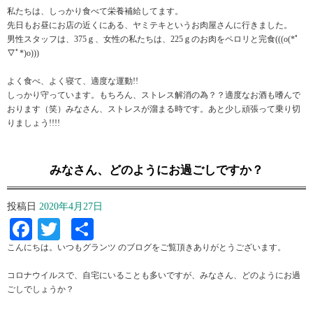
私たちは、しっかり食べて栄養補給してます。
先日もお昼にお店の近くにある、ヤミテキというお肉屋さんに行きました。
男性スタッフは、375ｇ、女性の私たちは、225ｇのお肉をペロリと完食(((o(*ﾟ
▽ﾟ*)o)))
よく食べ、よく寝て、適度な運動!!
しっかり守っています。もちろん、ストレス解消の為？？適度なお酒も嗜んで
おります（笑）みなさん、ストレスが溜まる時です。あと少し頑張って乗り切
りましょう!!!!
みなさん、どのようにお過ごしですか？
投稿日
2020年4月27日
Facebook
Twitter
共
有
こんにちは。いつもグランツ のブログをご覧頂きありがとうございます。
コロナウイルスで、自宅にいることも多いですが、みなさん、どのようにお過
ごしでしょうか？