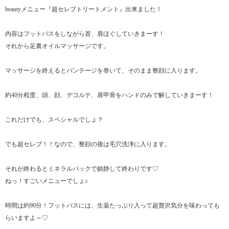
beautyメニュー『超セレブトリートメント』出来ました！
内容はフットバスをしながら首、肩ほぐしていきまーす！
それから足裏オイルマッサージです。
マッサージを終えるとバンテージを巻いて、そのまま整顔に入ります。
約40分程度、頭、顔、デコルテ、肩甲骨をハンドのみで解していきまーす！
これだけでも、スペシャルでしょ？
でも超セレブ！！なので、整顔の後は毛穴洗浄に入ります。
それが終わるとミネラルパックで鎮静して終わりです♡
ねっ！すごいメニューでしょ♪
時間は約90分！フットバスには、生薬たっぷり入って超贅沢気分を味わっても
らいますよ～♡