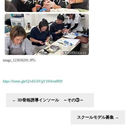
image_123650291.JPG
https://forms.gle/Q1sEG6VgY1H4vm9H9
←
3D骨格誘導インソール ～その③～
スクールモデル募集
→