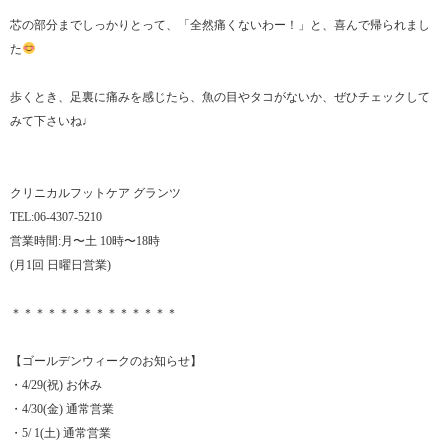
芯の部分までしっかりとって、「全然痛くないわー！」と、喜んで帰られまし
た
歩くとき、足裏に痛みを感じたら、魚の目やタコがないか、ぜひチェックして
みて下さいね♩
クリニカルフットケア グランツ
TEL:06-4307-5210
営業時間:月〜土 10時〜18時
(月1回 日曜日営業)
＊＊＊＊＊＊＊＊＊＊＊＊＊＊
【ゴールデンウィークのお知らせ】
・4/29(祝) お休み
・4/30(金) 通常営業
・5/ 1(土) 通常営業