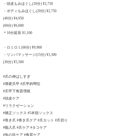
・頭皮もみほぐし(20分) ¥2,750
・ボディもみほぐし(20分) ¥2,750
(40分) ¥4,950
(60分) ¥6,600
＊10分延長 ¥1,100
・ロミロミ(60分) ¥9,900
・リンパマッサージ(15分) ¥3,300
(30分) ¥5,500
#爪の伸ばしすぎ
#厚硬爪甲 #爪甲鉤彎症
#爪甲下角質増殖
#頭皮ケア
#リラクゼーション
#矯正ソックス #5本指ソックス
#巻き爪 #巻き爪ケア #爪カット #爪切り
#陥入爪 #爪ケア #タコケア
#魚の目ケア #角質ケア