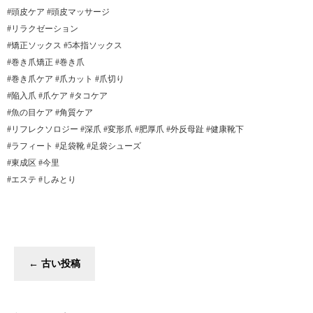
#頭皮ケア #頭皮マッサージ
#リラクゼーション
#矯正ソックス #5本指ソックス
#巻き爪矯正 #巻き爪
#巻き爪ケア #爪カット #爪切り
#陥入爪 #爪ケア #タコケア
#魚の目ケア #角質ケア
#リフレクソロジー #深爪 #変形爪 #肥厚爪 #外反母趾 #健康靴下
#ラフィート #足袋靴 #足袋シューズ
#東成区 #今里
#エステ #しみとり
←
古い投稿