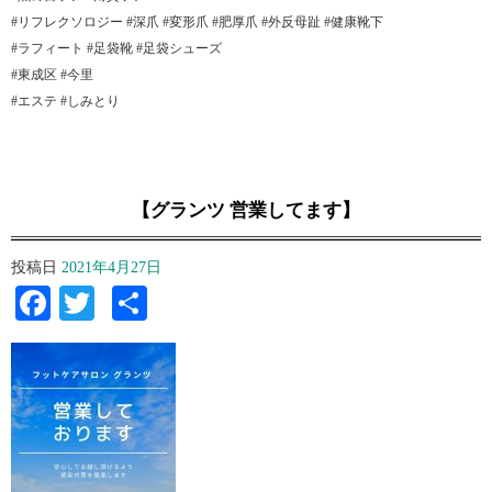
#リフレクソロジー #深爪 #変形爪 #肥厚爪 #外反母趾 #健康靴下
#ラフィート #足袋靴 #足袋シューズ
#東成区 #今里
#エステ #しみとり
【グランツ 営業してます】
投稿日
2021年4月27日
Facebook
Twitter
共
有