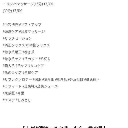
・リンパマッサージ(15分) ¥3,300
(30分) ¥5,500
#毛穴洗浄 #リフトアップ
#頭皮ケア #頭皮マッサージ
#リラクゼーション
#矯正ソックス #5本指ソックス
#巻き爪矯正 #巻き爪
#巻き爪ケア #爪カット #爪切り
#陥入爪 #爪ケア #タコケア
#魚の目ケア #角質ケア
#リフレクソロジー #深爪 #変形爪 #肥厚爪 #外反母趾 #健康靴下
#ラフィート #足袋靴 #足袋シューズ
#東成区 #今里
#エステ #しみとり