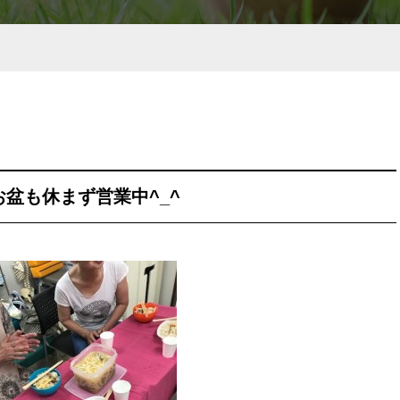
お盆も休まず営業中^_^