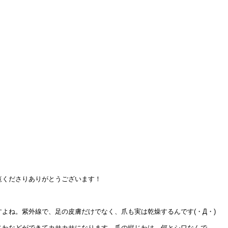
覧くださりありがとうございます！
よね。紫外線で、足の皮膚だけでなく、爪も実は乾燥するんです(・Д・)
じわなどができてカサカサになります。爪の縦じわは、何とシワなんで