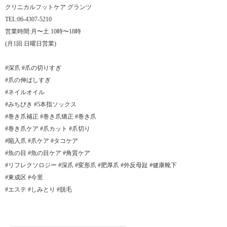
クリニカルフットケア グランツ
TEL:06-4307-5210
営業時間:月〜土 10時〜18時
(月1回 日曜日営業)
#深爪 #爪の切りすぎ
#爪の伸ばしすぎ
#ネイルオイル
#みちびき #5本指ソックス
#巻き爪補正 #巻き爪矯正 #巻き爪
#巻き爪ケア #爪カット #爪切り
#陥入爪 #爪ケア #タコケア
#魚の目 #魚の目ケア #角質ケア
#リフレクソロジー #深爪 #変形爪 #肥厚爪 #外反母趾 #健康靴下
#東成区 #今里
#エステ #しみとり #脱毛