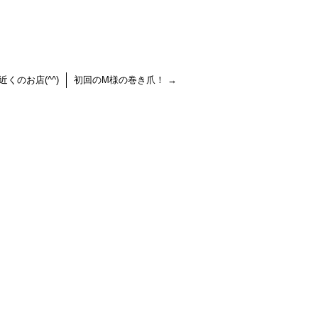
くのお店(^^)
初回のM様の巻き爪！
→