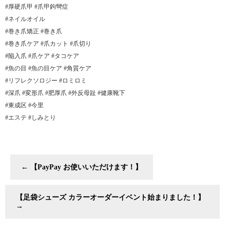
#厚硬爪甲 #爪甲鉤彎症
#ネイルオイル
#巻き爪矯正 #巻き爪
#巻き爪ケア #爪カット #爪切り
#陥入爪 #爪ケア #タコケア
#魚の目 #魚の目ケア #角質ケア
#リフレクソロジー #ロミロミ
#深爪 #変形爪 #肥厚爪 #外反母趾 #健康靴下
#東成区 #今里
#エステ #しみとり
←
【PayPay お使いいただけます！】
【足袋シューズ カラーオーダーイベント始まりました！】
→