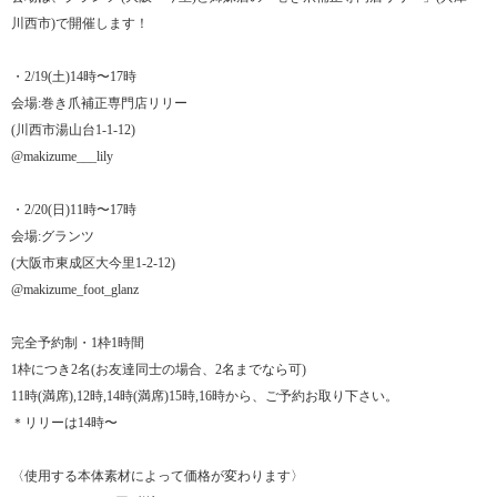
川西市)で開催します！
・2/19(土)14時〜17時
会場:巻き爪補正専門店リリー
(川西市湯山台1-1-12)
@makizume___lily
・2/20(日)11時〜17時
会場:グランツ
(大阪市東成区大今里1-2-12)
@makizume_foot_glanz
完全予約制・1枠1時間
1枠につき2名(お友達同士の場合、2名までなら可)
11時(満席),12時,14時(満席)15時,16時から、ご予約お取り下さい。
＊リリーは14時〜
〈使用する本体素材によって価格が変わります〉