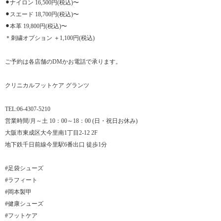
⚫︎ナイロン 16,500円(税込)〜
⚫︎スエード 18,700円(税込)〜
⚫︎本革 19,800円(税込)〜
＊刺繍オプション ＋1,100円(税込)
ご予約は各店舗のDMかお電話で承ります。
クリニカルフットケア グランツ
TEL:06-4307-5210
営業時間/月～土 10：00～18：00 (日・祝日お休み)
大阪市東成区大今里南1丁目2-12 2F
地下鉄千日前線今里駅6番出口 徒歩1分
#足袋シューズ
#ラフィート
#岡本製甲
#健康シューズ
#フットケア