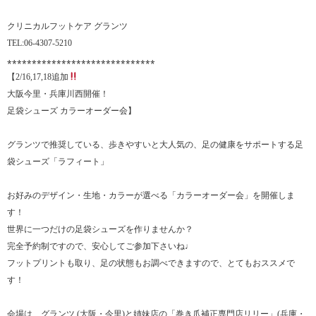
クリニカルフットケア グランツ
TEL:06-4307-5210
⁎⁎⁎⁎⁎⁎⁎⁎⁎⁎⁎⁎⁎⁎⁎⁎⁎⁎⁎⁎⁎⁎⁎⁎⁎⁎⁎⁎⁎⁎
【2/16,17,18追加
大阪今里・兵庫川西開催！
足袋シューズ カラーオーダー会】
グランツで推奨している、歩きやすいと大人気の、足の健康をサポートする足
袋シューズ「ラフィート」
お好みのデザイン・生地・カラーが選べる「カラーオーダー会」を開催しま
す！
世界に一つだけの足袋シューズを作りませんか？
完全予約制ですので、安心してご参加下さいね♩
フットプリントも取り、足の状態もお調べできますので、とてもおススメで
す！
会場は、グランツ (大阪・今里)と姉妹店の「巻き爪補正専門店リリー」(兵庫・