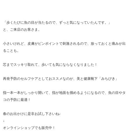
「歩くたびに魚の目が当たるので、ずっと気になっていたんです。」
と、ご来店のお客さま。
小さいけれど、皮膚がピンポイントで刺激されるので、放っておくと痛みが出
ることも。
芯までスッキリ取れて、歩いても気にならなくなりました！
再発予防のセルフケアとしておススメなのが、美と健康靴下「みちびき」
指一本一本がしっかり開いて、指が地面を掴めるようになるので、魚の目やタ
コの予防に最適！
春のお出かけに是非お試し下さいね♩
↓
オンラインショップでも販売中！