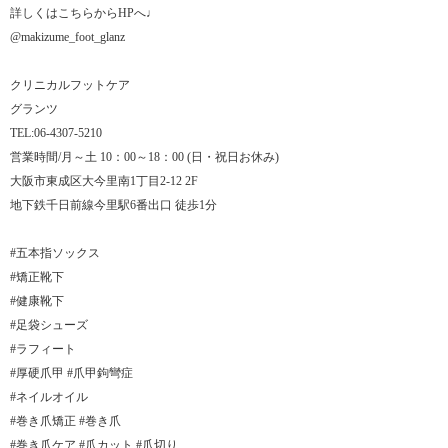
詳しくはこちらからHPへ♩
@makizume_foot_glanz
クリニカルフットケア
グランツ
TEL:06-4307-5210
営業時間/月～土 10：00～18：00 (日・祝日お休み)
大阪市東成区大今里南1丁目2-12 2F
地下鉄千日前線今里駅6番出口 徒歩1分
#五本指ソックス
#矯正靴下
#健康靴下
#足袋シューズ
#ラフィート
#厚硬爪甲 #爪甲鉤彎症
#ネイルオイル
#巻き爪矯正 #巻き爪
#巻き爪ケア #爪カット #爪切り