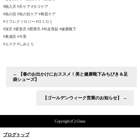
#陥入爪 #爪ケア #タコケア
#魚の目 #魚の目ケア #角質ケア
#リフレクソロジー #ロミロミ
#深爪 #変形爪 #肥厚爪 #外反母趾 #健康靴下
#東成区 #今里
#エステ #しみとり
←
【春のお出かけにおススメ！美と健康靴下みちびき＆足
袋シューズ】
【ゴールデンウィーク営業のお知らせ】
→
Copyright (C) Glanz
ブログトップ