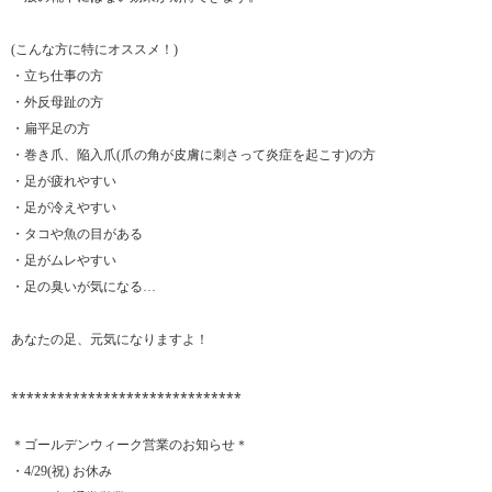
(こんな方に特にオススメ！)
・立ち仕事の方
・外反母趾の方
・扁平足の方
・巻き爪、陥入爪(爪の角が皮膚に刺さって炎症を起こす)の方
・足が疲れやすい
・足が冷えやすい
・タコや魚の目がある
・足がムレやすい
・足の臭いが気になる…
あなたの足、元気になりますよ！
⁎⁎⁎⁎⁎⁎⁎⁎⁎⁎⁎⁎⁎⁎⁎⁎⁎⁎⁎⁎⁎⁎⁎⁎⁎⁎⁎⁎⁎⁎
＊ゴールデンウィーク営業のお知らせ＊
・4/29(祝) お休み