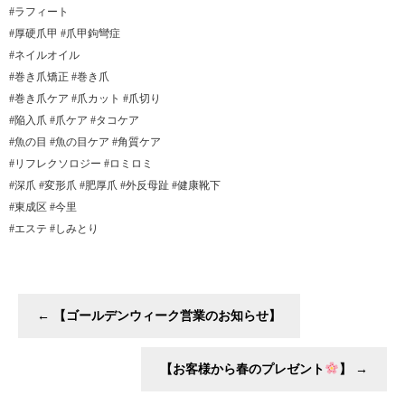
#ラフィート
#厚硬爪甲 #爪甲鉤彎症
#ネイルオイル
#巻き爪矯正 #巻き爪
#巻き爪ケア #爪カット #爪切り
#陥入爪 #爪ケア #タコケア
#魚の目 #魚の目ケア #角質ケア
#リフレクソロジー #ロミロミ
#深爪 #変形爪 #肥厚爪 #外反母趾 #健康靴下
#東成区 #今里
#エステ #しみとり
←
【ゴールデンウィーク営業のお知らせ】
【お客様から春のプレゼント
】
→