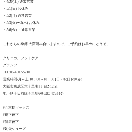
・4/30(土) 通常営業
・5/1(日) お休み
・5/2(月) 通常営業
・5/3(火)〜5(木) お休み
・5/6(金)～ 通常営業
これからの季節 大変混み合いますので、ご予約はお早めにどうぞ。
クリニカルフットケア
グランツ
TEL:06-4307-5210
営業時間/月～土 10：00～18：00 (日・祝日お休み)
大阪市東成区大今里南1丁目2-12 2F
地下鉄千日前線今里駅6番出口 徒歩1分
#五本指ソックス
#矯正靴下
#健康靴下
#足袋シューズ