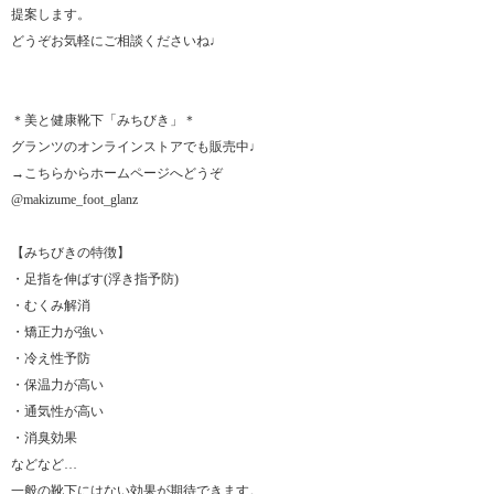
提案します。
どうぞお気軽にご相談くださいね♩
＊美と健康靴下「みちびき」＊
グランツのオンラインストアでも販売中♩
→こちらからホームページへどうぞ
@makizume_foot_glanz
【みちびきの特徴】
・足指を伸ばす(浮き指予防)
・むくみ解消
・矯正力が強い
・冷え性予防
・保温力が高い
・通気性が高い
・消臭効果
などなど…
一般の靴下にはない効果が期待できます。