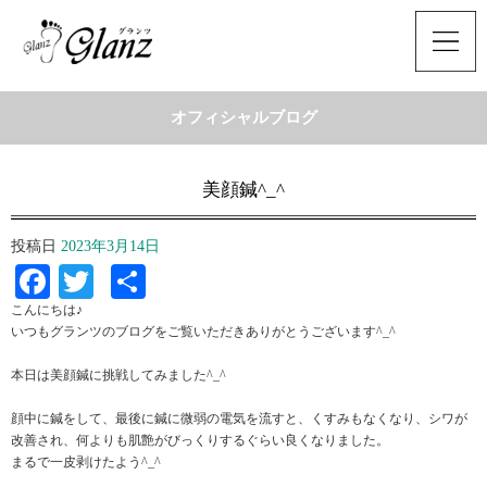
オフィシャルブログ
美顔鍼^_^
投稿日
2023年3月14日
Facebook
Twitter
共
有
こんにちは♪
いつもグランツのブログをご覧いただきありがとうございます^_^
本日は美顔鍼に挑戦してみました^_^
顔中に鍼をして、最後に鍼に微弱の電気を流すと、くすみもなくなり、シワが
改善され、何よりも肌艶がびっくりするぐらい良くなりました。
まるで一皮剥けたよう^_^