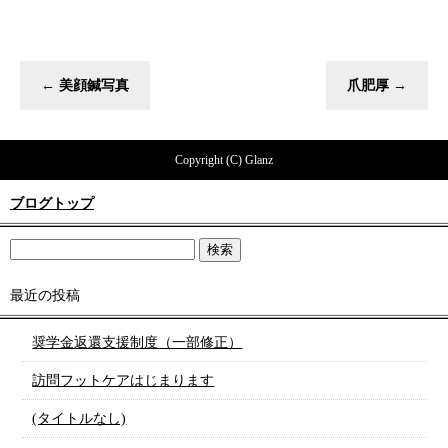
←
美顔鍼写真
爪肥厚
→
Copyright (C) Glanz
ブログトップ
最近の投稿
奨学金返還支援制度（一部修正）
訪問フットケアはじまります
(タイトルなし)