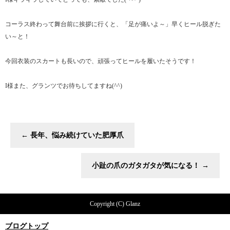
コーラス終わって舞台前に挨拶に行くと、「足が痛いよ～」早くヒール脱ぎた
い～と！
今回衣装のスカートも長いので、頑張ってヒールを履いたそうです！
I様また、グランツでお待ちしてますね(^^)
←
長年、悩み続けていた肥厚爪
小趾の爪のガタガタが気になる！
→
Copyright (C) Glanz
ブログトップ