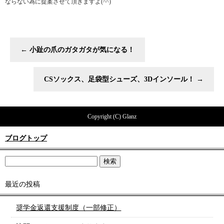
ならない為に提案させて頂きますよ(^^)
←
小趾の爪のガタガタが気になる！
CSソックス、足袋型シューズ、3Dインソール！
→
Copyright (C) Glanz
ブログトップ
最近の投稿
奨学金返還支援制度（一部修正）