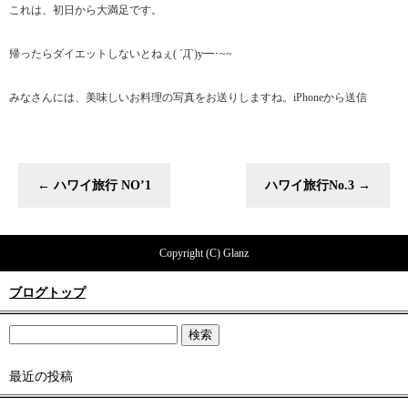
これは、初日から大満足です。
帰ったらダイエットしないとねぇ( ´Д`)y━･~~
みなさんには、美味しいお料理の写真をお送りしますね。iPhoneから送信
←
ハワイ旅行 NO’1
ハワイ旅行No.3
→
Copyright (C) Glanz
ブログトップ
最近の投稿