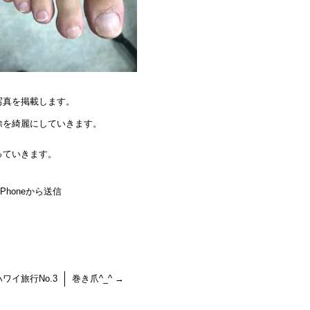
写真を掲載します。
除を綺麗にしていきます。
っていきます。
honeから送信
ワイ旅行No.3
巻き爪^_^
→