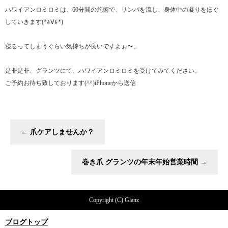
ハワイアンロミロミは、60分間の施術で、リンパを流し、身体中の凝りをほぐ
していきます(*≧∀≦*)
寝るってしまうぐらい気持ちが良いですよぉ〜。
是非是非、グランツにて、ハワイアンロミロミを受けてみてください。
ご予約お待ち致しております(^^)iPhoneから送信
←
爪ケアしませんか？
巻き爪 グランツの年末年始営業時間
→
Copyright (C) Glanz
ブログトップ