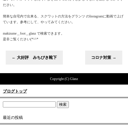
ださい。
簡単な自宅内で出来る、スクワットの方法をグランツ のInstagramに動画で上げ
ています。参考にして、やってみてください。
makizume＿foot＿glanz で検索できます。
是非ご覧ください(*^^*ゞ
←
大好評 みちびき靴下
コロナ対策
→
Copyright (C) Glanz
ブログトップ
最近の投稿