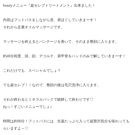
beautyメニュー『超セレブトリートメント』出来ました！
内容はフットバスをしながら首、肩ほぐしていきまーす！
それから足裏オイルマッサージです。
マッサージを終えるとバンテージを巻いて、そのまま整顔に入ります。
約40分程度、頭、顔、デコルテ、肩甲骨をハンドのみで解していきまーす！
これだけでも、スペシャルでしょ？
でも超セレブ！！なので、整顔の後は毛穴洗浄に入ります。
それが終わるとミネラルパックで鎮静して終わりです♡
ねっ！すごいメニューでしょ♪
時間は約90分！フットバスには、生薬たっぷり入って超贅沢気分を味わっても
らいますよ～♡