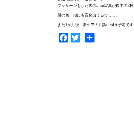
マッサージをした後のafter写真が後半の2
肌の色、指にも変化出てるでしょ♪
また1ヶ月後、爪ケアの往診に伺う予定です
Facebook
Twitter
共
有