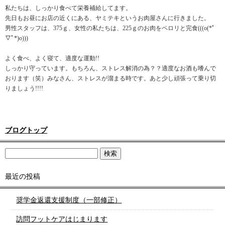
私たちは、しっかり食べて栄養補給してます。
先日もお昼にお店の近くにある、ヤミテキというお肉屋さんに行きました。
男性スタッフは、375ｇ、女性の私たちは、225ｇのお肉をペロリと完食(((o(*ﾟ
▽ﾟ*)o)))
よく食べ、よく寝て、適度な運動!!
しっかり守っています。もちろん、ストレス解消の為？？適度なお酒も嗜んで
おります（笑）みなさん、ストレスが溜まる時です。あと少し頑張って乗り切
りましょう!!!!
ブログトップ
最近の投稿
奨学金返還支援制度（一部修正）
訪問フットケアはじまります