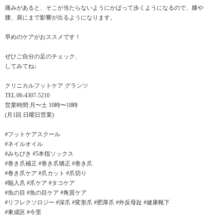
痛みがあると、そこが当たらないようにかばって歩くようになるので、膝や
腰、肩にまで影響が出るようになります。
早めのケアがおススメです！
ぜひご自分の足のチェック、
してみてね♩
クリニカルフットケア グランツ
TEL:06-4307-5210
営業時間:月〜土 10時〜18時
(月1回 日曜日営業)
#フットケアスクール
#ネイルオイル
#みちびき #5本指ソックス
#巻き爪補正 #巻き爪矯正 #巻き爪
#巻き爪ケア #爪カット #爪切り
#陥入爪 #爪ケア #タコケア
#魚の目 #魚の目ケア #角質ケア
#リフレクソロジー #深爪 #変形爪 #肥厚爪 #外反母趾 #健康靴下
#東成区 #今里