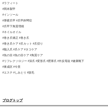
#ラフィート
#岡本製甲
#インソール
#厚硬爪甲 #爪甲鉤彎症
#爪甲下角質増殖
#ネイルオイル
#巻き爪矯正 #巻き爪
#巻き爪ケア #爪カット #爪切り
#陥入爪 #爪ケア #タコケア
#魚の目 #魚の目ケア #角質ケア
#リフレクソロジー #深爪 #変形爪 #肥厚爪 #外反母趾 #健康靴下
#東成区 #今里
#エステ #しみとり #脱毛
ブログトップ