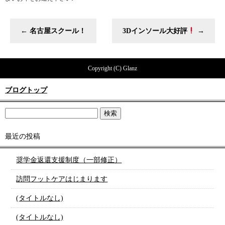
←
名古屋スクール！
3Dインソール大好評
→
Copyright (C) Glanz
ブログトップ
最近の投稿
奨学金返還支援制度（一部修正）
訪問フットケアはじまります
(タイトルなし)
(タイトルなし)