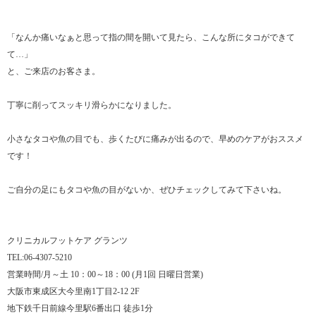
「なんか痛いなぁと思って指の間を開いて見たら、こんな所にタコができて
て…」
と、ご来店のお客さま。
丁寧に削ってスッキリ滑らかになりました。
小さなタコや魚の目でも、歩くたびに痛みが出るので、早めのケアがおススメ
です！
ご自分の足にもタコや魚の目がないか、ぜひチェックしてみて下さいね。
クリニカルフットケア グランツ
TEL:06-4307-5210
営業時間/月～土 10：00～18：00 (月1回 日曜日営業)
大阪市東成区大今里南1丁目2-12 2F
地下鉄千日前線今里駅6番出口 徒歩1分