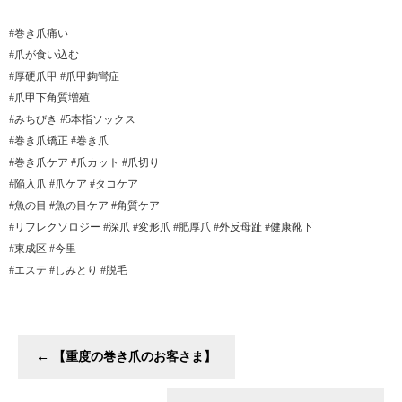
#巻き爪痛い
#爪が食い込む
#厚硬爪甲 #爪甲鉤彎症
#爪甲下角質増殖
#みちびき #5本指ソックス
#巻き爪矯正 #巻き爪
#巻き爪ケア #爪カット #爪切り
#陥入爪 #爪ケア #タコケア
#魚の目 #魚の目ケア #角質ケア
#リフレクソロジー #深爪 #変形爪 #肥厚爪 #外反母趾 #健康靴下
#東成区 #今里
#エステ #しみとり #脱毛
←
【重度の巻き爪のお客さま】