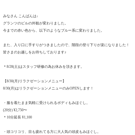
みなさん こんばんは♩
グランツのビルの外観が変わりました。
今までの赤い色から、以下のようなブルー系に変わりました。
また、入り口に手すりがつきましたので、階段の登り下りが楽になりました！
皆さまのお越しをお待ちしております♪
＊8/28(土)はスタッフ研修の為お休みを頂きます。
【8/30(月)リラクゼーションメニュー】
8/30(月)はリラクゼーションメニューのみOPENします！
・服を着たまま気軽に受けられるボディもみほぐし。
(20分) ¥2,750〜
＊10分延長 ¥1,100
・頭コリコリ、目も疲れてる方に大人気の頭皮もみほぐし。