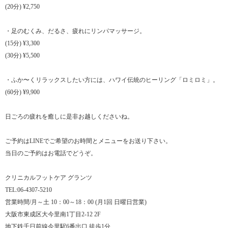
(20分) ¥2,750
・足のむくみ、だるさ、疲れにリンパマッサージ。
(15分) ¥3,300
(30分) ¥5,500
・ふか〜くリラックスしたい方には、ハワイ伝統のヒーリング「ロミロミ」。
(60分) ¥9,900
日ごろの疲れを癒しに是非お越しくださいね。
ご予約はLINEでご希望のお時間とメニューをお送り下さい。
当日のご予約はお電話でどうぞ。
クリニカルフットケア グランツ
TEL:06-4307-5210
営業時間/月～土 10：00～18：00 (月1回 日曜日営業)
大阪市東成区大今里南1丁目2-12 2F
地下鉄千日前線今里駅6番出口 徒歩1分