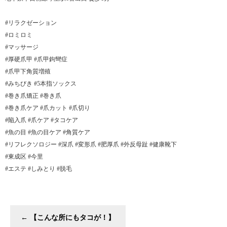
#リラクゼーション
#ロミロミ
#マッサージ
#厚硬爪甲 #爪甲鉤彎症
#爪甲下角質増殖
#みちびき #5本指ソックス
#巻き爪矯正 #巻き爪
#巻き爪ケア #爪カット #爪切り
#陥入爪 #爪ケア #タコケア
#魚の目 #魚の目ケア #角質ケア
#リフレクソロジー #深爪 #変形爪 #肥厚爪 #外反母趾 #健康靴下
#東成区 #今里
#エステ #しみとり #脱毛
←
【こんな所にもタコが！】