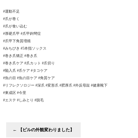
#運動不足
#爪が巻く
#爪が食い込む
#厚硬爪甲 #爪甲鉤彎症
#爪甲下角質増殖
#みちびき #5本指ソックス
#巻き爪矯正 #巻き爪
#巻き爪ケア #爪カット #爪切り
#陥入爪 #爪ケア #タコケア
#魚の目 #魚の目ケア #角質ケア
#リフレクソロジー #深爪 #変形爪 #肥厚爪 #外反母趾 #健康靴下
#東成区 #今里
#エステ #しみとり #脱毛
←
【ビルの外観変わりました】