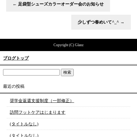
←
足袋型シューズカラーオーダー会のお知らせ
少しずつ春めいて^_^
→
Copyright (C) Glanz
ブログトップ
最近の投稿
奨学金返還支援制度（一部修正）
訪問フットケアはじまります
(タイトルなし)
(タイトルなし)