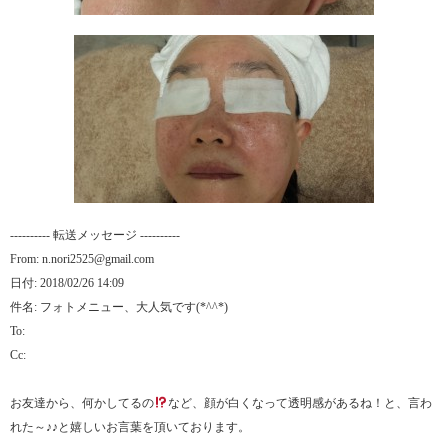
---------- 転送メッセージ ----------
From: n.nori2525@gmail.com
日付: 2018/02/26 14:09
件名: フォトメニュー、大人気です(*^^*)
To:
Cc:
お友達から、何かしてるの
など、顔が白くなって透明感があるね！と、言わ
れた～♪♪と嬉しいお言葉を頂いております。