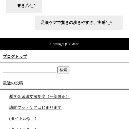
←
巻き爪^_^
足裏ケアで驚きの歩きやすさ、実感^_^
→
Copyright (C) Glanz
ブログトップ
最近の投稿
奨学金返還支援制度（一部修正）
訪問フットケアはじまります
(タイトルなし)