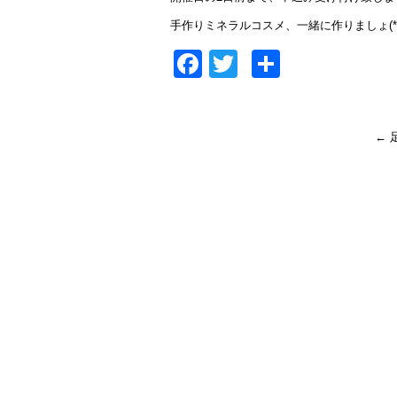
手作りミネラルコスメ、一緒に作りましょ(*^^
Facebook
Twitter
共
有
←