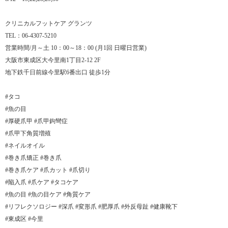
クリニカルフットケア グランツ
TEL：06-4307-5210
営業時間/月～土 10：00～18：00 (月1回 日曜日営業)
大阪市東成区大今里南1丁目2-12 2F
地下鉄千日前線今里駅6番出口 徒歩1分
#タコ
#魚の目
#厚硬爪甲 #爪甲鉤彎症
#爪甲下角質増殖
#ネイルオイル
#巻き爪矯正 #巻き爪
#巻き爪ケア #爪カット #爪切り
#陥入爪 #爪ケア #タコケア
#魚の目 #魚の目ケア #角質ケア
#リフレクソロジー #深爪 #変形爪 #肥厚爪 #外反母趾 #健康靴下
#東成区 #今里