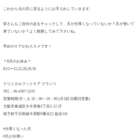
これから元の爪に戻るようにお手入れしていきます。
皆さんもご自分の足をチェックして、爪が分厚くなっていないか？爪が巻いて
来ていないか？よく観察してみて下さいね。
早めのケアがおススメです！
＊8月のお休み＊
8/12〜15,22,28,29,30
クリニカルフットケア グランツ
TEL：06-4307-5210
営業時間/月～土 10：00～18：00 (月1回 日曜日営業)
大阪市東成区大今里南1丁目2-12 2F
地下鉄千日前線今里駅6番出口 徒歩1分
#分厚くなった爪
#爪が分厚い