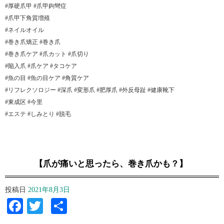
#厚硬爪甲 #爪甲鉤彎症
#爪甲下角質増殖
#ネイルオイル
#巻き爪矯正 #巻き爪
#巻き爪ケア #爪カット #爪切り
#陥入爪 #爪ケア #タコケア
#魚の目 #魚の目ケア #角質ケア
#リフレクソロジー #深爪 #変形爪 #肥厚爪 #外反母趾 #健康靴下
#東成区 #今里
#エステ #しみとり #脱毛
【爪が痛いと思ったら、巻き爪かも？】 ⁡
投稿日
2021年8月3日
Facebook
Twitter
共
有