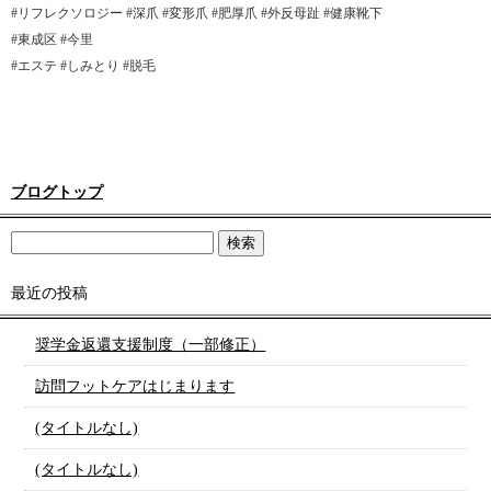
#リフレクソロジー #深爪 #変形爪 #肥厚爪 #外反母趾 #健康靴下
#東成区 #今里
#エステ #しみとり #脱毛
ブログトップ
最近の投稿
奨学金返還支援制度（一部修正）
訪問フットケアはじまります
(タイトルなし)
(タイトルなし)