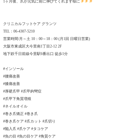
1ヶ月後、爪が元気に前に伸びてくれます様に
クリニカルフットケア グランツ
TEL：06-4307-5210
営業時間/月～土 10：00～18：00 (月1回 日曜日営業)
大阪市東成区大今里南1丁目2-12 2F
地下鉄千日前線今里駅6番出口 徒歩1分
#インソール
#腰痛改善
#膝痛改善
#厚硬爪甲 #爪甲鉤彎症
#爪甲下角質増殖
#ネイルオイル
#巻き爪矯正 #巻き爪
#巻き爪ケア #爪カット #爪切り
#陥入爪 #爪ケア #タコケア
#魚の目 #魚の目ケア #角質ケア