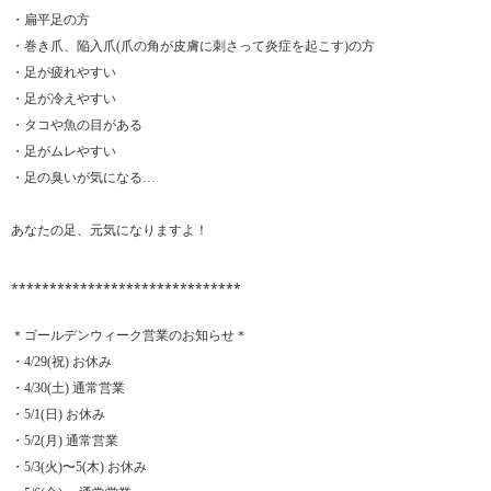
・扁平足の方
・巻き爪、陥入爪(爪の角が皮膚に刺さって炎症を起こす)の方
・足が疲れやすい
・足が冷えやすい
・タコや魚の目がある
・足がムレやすい
・足の臭いが気になる…
あなたの足、元気になりますよ！
⁎⁎⁎⁎⁎⁎⁎⁎⁎⁎⁎⁎⁎⁎⁎⁎⁎⁎⁎⁎⁎⁎⁎⁎⁎⁎⁎⁎⁎⁎
＊ゴールデンウィーク営業のお知らせ＊
・4/29(祝) お休み
・4/30(土) 通常営業
・5/1(日) お休み
・5/2(月) 通常営業
・5/3(火)〜5(木) お休み