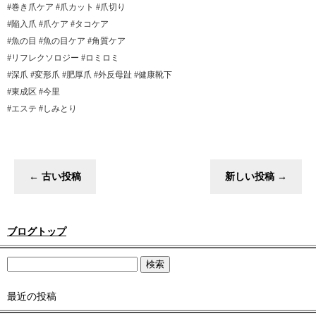
#巻き爪ケア #爪カット #爪切り
#陥入爪 #爪ケア #タコケア
#魚の目 #魚の目ケア #角質ケア
#リフレクソロジー #ロミロミ
#深爪 #変形爪 #肥厚爪 #外反母趾 #健康靴下
#東成区 #今里
#エステ #しみとり
←
古い投稿
新しい投稿
→
ブログトップ
最近の投稿