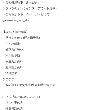
＊美と健康靴下「みちびき」＊
グランツのオンラインストアでも販売中♩
→こちらからホームページへどうぞ
@makizume_foot_glanz
【みちびきの特徴】
・足指を伸ばす(浮き指予防)
・むくみ解消
・矯正力が強い
・冷え性予防
・保温力が高い
・通気性が高い
・消臭効果
などなど…
一般の靴下にはない効果が期待できます。
(こんな方に特にオススメ！)
・立ち仕事の方
・外反母趾の方