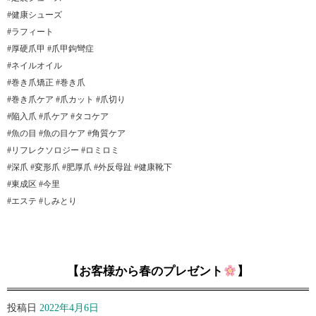
#健康シューズ
#ラフィート
#厚硬爪甲 #爪甲鉤彎症
#ネイルオイル
#巻き爪矯正 #巻き爪
#巻き爪ケア #爪カット #爪切り
#陥入爪 #爪ケア #タコケア
#魚の目 #魚の目ケア #角質ケア
#リフレクソロジー #ロミロミ
#深爪 #変形爪 #肥厚爪 #外反母趾 #健康靴下
#東成区 #今里
#エステ #しみとり
【お客様から春のプレゼント
】
投稿日
2022年4月6日