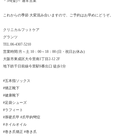
・5/6(金)～ 通常営業
これからの季節 大変混み合いますので、ご予約はお早めにどうぞ。
クリニカルフットケア
グランツ
TEL:06-4307-5210
営業時間/月～土 10：00～18：00 (日・祝日お休み)
大阪市東成区大今里南1丁目2-12 2F
地下鉄千日前線今里駅6番出口 徒歩1分
#五本指ソックス
#矯正靴下
#健康靴下
#足袋シューズ
#ラフィート
#厚硬爪甲 #爪甲鉤彎症
#ネイルオイル
#巻き爪矯正 #巻き爪