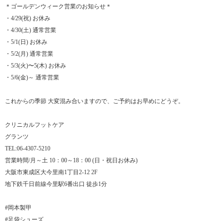
＊ゴールデンウィーク営業のお知らせ＊
・4/29(祝) お休み
・4/30(土) 通常営業
・5/1(日) お休み
・5/2(月) 通常営業
・5/3(火)〜5(木) お休み
・5/6(金)～ 通常営業
これからの季節 大変混み合いますので、ご予約はお早めにどうぞ。
クリニカルフットケア
グランツ
TEL:06-4307-5210
営業時間/月～土 10：00～18：00 (日・祝日お休み)
大阪市東成区大今里南1丁目2-12 2F
地下鉄千日前線今里駅6番出口 徒歩1分
#岡本製甲
#足袋シューズ