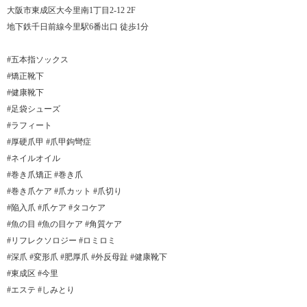
大阪市東成区大今里南1丁目2-12 2F
地下鉄千日前線今里駅6番出口 徒歩1分
#五本指ソックス
#矯正靴下
#健康靴下
#足袋シューズ
#ラフィート
#厚硬爪甲 #爪甲鉤彎症
#ネイルオイル
#巻き爪矯正 #巻き爪
#巻き爪ケア #爪カット #爪切り
#陥入爪 #爪ケア #タコケア
#魚の目 #魚の目ケア #角質ケア
#リフレクソロジー #ロミロミ
#深爪 #変形爪 #肥厚爪 #外反母趾 #健康靴下
#東成区 #今里
#エステ #しみとり