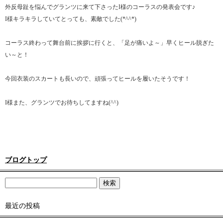
外反母趾を悩んでグランツに来て下さったI様のコーラスの発表会です♪
I様キラキラしていてとっても、素敵でした(*^^*)
コーラス終わって舞台前に挨拶に行くと、「足が痛いよ～」早くヒール脱ぎた
い～と！
今回衣装のスカートも長いので、頑張ってヒールを履いたそうです！
I様また、グランツでお待ちしてますね(^^)
ブログトップ
最近の投稿